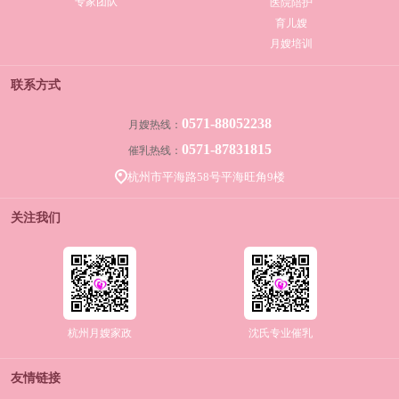
专家团队
医院陪护
育儿嫂
月嫂培训
联系方式
0571-88052238
月嫂热线：
0571-87831815
催乳热线：
杭州市平海路58号平海旺角9楼
关注我们
杭州月嫂家政
沈氏专业催乳
友情链接