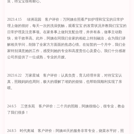
良，待宝宝很有耐心。
2023.4.15 绿洲花园 客户评价：万阿姨在照看产妇护理和宝宝的日常护
理上做的很好，每天一次的洗澡抚触，观看宝宝 的发育状况并教我们宝宝的
日常护理及注意事项。在家务事上做到支配合理，井井有条，做事主动勤
快，肯干效率高。此外，阿姨在同我们全家的相处上特别融洽，会为我们讲
解相关学问，削除了全家方方面面的焦虑心情。在短暂的一个月中，我们全
家特别满意她的工作，感受到她的专业和高度责任心及爱心。我们十分感谢
公司所提供了一位成熟，专业的月嫂。
2023.6.22 万家星城 客户评价：认真负责，育儿经理丰富，对待宝宝认
真，照顾妈妈也周到，极大的缓解了堵奶的烦恼，也帮助我顺利实现了亲
喂。
24.6.5 三堡东苑 客户评价：二个月的照顾，阿姨很细心，很专业，教会
了我们很多！
24.8.5 时代奥城 客户评价：阿姨46天的服务非常专业，烧菜水平好，照