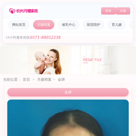
登录
注册
网站首页
月嫂档案
催乳中心
医院陪护
育儿嫂
0571-88052238
24小时服务热线
当前位置：
首页
>
月嫂档案
>
金牌
金牌