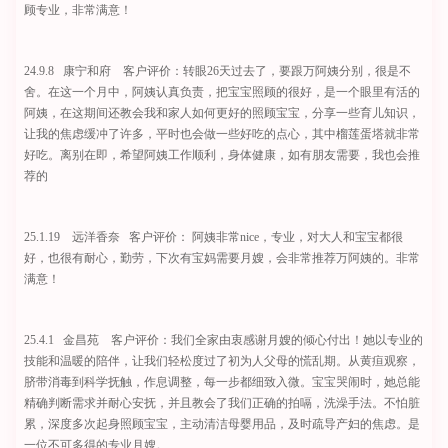
顾专业，非常满意！
24.9.8 康宁和府 客户评价：转眼26天过去了，要跟万阿姨分别，很是不
舍。在这一个月中，阿姨认真负责，把宝宝照顾的很好，是一个眼里有活的
阿姨，在这期间还教会我和家人如何更好的照顾宝宝，分享一些育儿知识，
让我的焦虑缓冲了许多，平时也会做一些好吃的点心，其中榴莲蛋塔就非常
好吃。离别在即，希望阿姨工作顺利，身体健康，如有朋友需要，我也会推
荐的
25.1.19 远洋香奈 客户评价： 阿姨非常nice，专业，对大人和宝宝都很
好，也很有耐心，勤劳，下次有宝妈需要月嫂，会非常推荐万阿姨的。非常
满意！
25.4.1 金昌苑 客户评价：我们全家由衷感谢月嫂的倾心付出！她以专业的
技能和温暖的陪伴，让我们轻松度过了初为人父母的慌乱期。从黄疸观察，
脐带消毒到科学抚触，作息调整，每一步都细致入微。宝宝哭闹时，她总能
精确判断需求并耐心安抚，并且教会了我们正确的拍嗝，洗澡手法。不怕脏
累，深度多次起身照顾宝宝，主动清洁母婴用品，及时疏导产妇的焦虑。是
一位不可多得的专业月嫂。