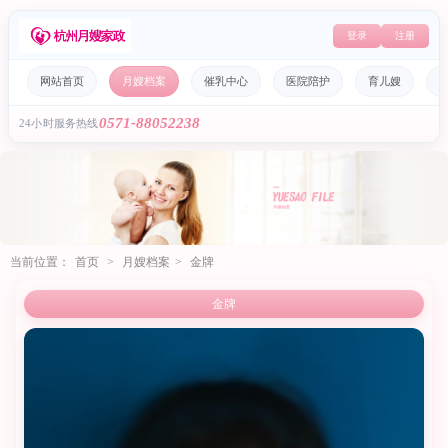
登录
注册
网站首页
月嫂档案
催乳中心
医院陪护
育儿嫂
0571-88052238
24小时服务热线
当前位置：
首页
>
月嫂档案
>
金牌
金牌